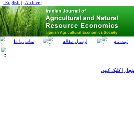
[ English ]
]
Archive
[